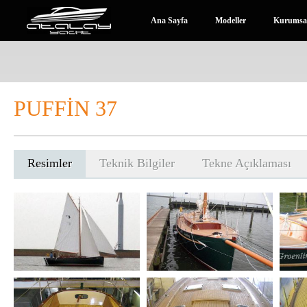
Ana Sayfa
Modeller
Kurumsa
PUFFİN 37
Resimler
Teknik Bilgiler
Tekne Açıklaması